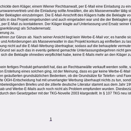
chickte dem Kläger, einem Wiener Rechtsanwalt, per E-Mail eine Einladung zu ein
kurswarenvertrieb und die Einladung sollte Anwälten, die als Masseverwalter tätig s
r Beklagten einzubringen. Die E-Mail-Anschrift des Klägers hatte die Beklagte vo
lls in das Projekt eingebunden und auch eingeladen war und die der Beklagten ge
, per E-Mail zu kontaktieren. Der Kläger klagte auf Unterlassung und Ersatz seiner
gserklärung) als Schadenersatz.
derung zu.
hren zur Gänze ab. Nach seiner Ansicht liegt kein Werbe-E-Mail vor; es handle si
 und Anforderungen als Masseverwalter in das Projekt konkurs.ag einfließen zu las
ung nicht auf die E-Mail-Werbung übertragbar, sodass auf die behauptete vermut
und sei auch das in eventu geltend gemachte Unterlassungsbegehren nicht gerech
 sich die Beklagte ohnedies verpflichtet habe, keine E-Mails mehr an den Kläger z
n fertiges Produkt gehandelt hat, das an Rechtsanwälte verkauft werden sollte, 
en Erstellung eines solchen ging, ist der Meinung, dass es gar keine Werbe-E-Mai
 den geäußerten grundsätzlichen Bedenken, ob die Grundsätze für Telefon- und Fa
erte OGH-Entscheidung hat mit unverlangter Werbung überhaupt nichts zu tun, sonder
leidigenden Briefes und die zitierte deutsche Literatur stammt aus dem Jahr 1998
 gab und Werbe-E-Mails auch noch nicht als Problem empfunden wurden. Diesbezü
durch den Gesetzgeber mit der TKG-Novelle 2003 klargestellt. In § 107 TKG neu ist
1