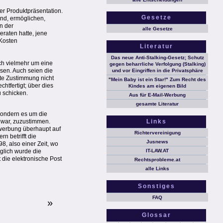
er Produktpräsentation.
Gesetze
ind, ermöglichen,
n der
alle Gesetze
raten hatte, jene
 Kosten
Literatur
Das neue Anti-Stalking-Gesetz; Schutz
ch vielmehr um eine
gegen beharrliche Verfolgung (Stalking)
sen. Auch seien die
und vor Eingriffen in die Privatsphäre
ete Zustimmung nicht
"Mein Baby ist ein Star!" Zum Recht des
tfertigt; über dies
Kindes am eigenen Bild
u schicken.
Aus für E-Mail-Werbung
gesamte Literatur
sondern es um die
l war, zuzustimmen.
Links
xwerbung überhaupt auf
Richtervereinigung
n betrifft die
Jusnews
, also einer Zeit, wo
glich wurde die
IT-LAW.AT
 die elektronische Post
Rechtsprobleme.at
alle Links
Sonstiges
FAQ
»
Glossar