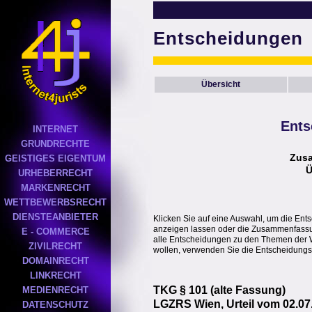
Entscheidungen
Übersicht
Ents
INTERNET
GRUNDRECHTE
Zus
GEISTIGES EIGENTUM
Ü
URHEBERRECHT
MARKENRECHT
WETTBEWERBSRECHT
DIENSTEANBIETER
Klicken Sie auf eine Auswahl, um die Ent
anzeigen lassen oder die Zusammenfassung
E - COMMERCE
alle Entscheidungen zu den Themen der 
ZIVILRECHT
wollen, verwenden Sie die Entscheidungs
DOMAINRECHT
LINKRECHT
TKG § 101 (alte Fassung)
MEDIENRECHT
LGZRS Wien, Urteil vom 02.07.
DATENSCHUTZ