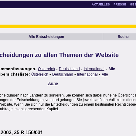
AKTUELLES
PRESSE
GE
Alle Entscheidungen
Suche
cheidungen zu allen Themen der Website
ammenfassungen:
-
-
-
Österreich
Deutschland
International
Alle
bersichtsliste:
-
-
-
Österreich
Deutschland
International
Alle
Suche
scheidungen nach Ländern zu sortieren. Sie können sich dabei nur eine Übersicht 
en der Entscheidungen; von dort gelangen Sie jeweils auf den Volltext. In dieser
Website. Wenn Sie sich nur die Entscheidungen zu einem bestimmten Rechtsgebie
abfrage im entsprechenden Kapitel.
2003, 35 R 156/03f