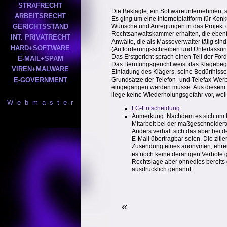
STRAFRECHT
Die Beklagte, ein Softwareunternehmen, s
ARBEITSRECHT
Es ging um eine Internetplattform für Kon
GERICHTSSTAND
Wünsche und Anregungen in das Projekt de
Rechtsanwaltskammer erhalten, die ebenfa
INT. PRIVATRECHT
Anwälte, die als Masseverwalter tätig sind
HARD+SOFTWARE
(Aufforderungsschreiben und Unterlassun
Das Erstgericht sprach einen Teil der For
E-MAIL+SPAM
Das Berufungsgericht weist das Klagebege
VIREN+MALWARE
Einladung des Klägers, seine Bedürfnisse
E-GOVERNMENT
Grundsätze der Telefon- und Telefax-Werb
eingegangen werden müsse. Aus diesem Gr
liege keine Wiederholungsgefahr vor, weil
W e b m a s t e r
LG-Entscheidung
Anmerkung: Nachdem es sich um kei
Mitarbeit bei der maßgeschneidert
Anders verhält sich das aber bei
E-Mail übertragbar seien. Die ziti
Zusendung eines anonymen, ehrenbe
es noch keine derartigen Verbote
Rechtslage aber ohnedies bereits 
ausdrücklich genannt.
«