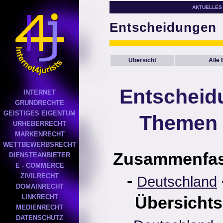
AKTUELLES
Entscheidungen
Übersicht
Alle
Entscheid
INTERNET
GRUNDRECHTE
GEISTIGES EIGENTUM
Themen 
URHEBERRECHT
MARKENRECHT
WETTBEWERBSRECHT
Zusammenfa
DIENSTEANBIETER
E - COMMERCE
-
ZIVILRECHT
Deutschland
DOMAINRECHT
LINKRECHT
Übersichts
MEDIENRECHT
DATENSCHUTZ