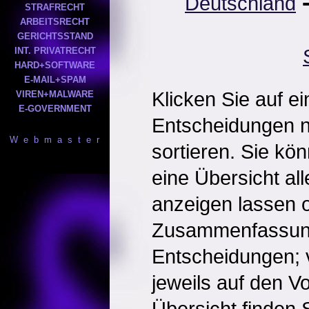
Deutschland
STRAFRECHT
ARBEITSRECHT
GERICHTSSTAND
INT. PRIVATRECHT
HARD+SOFTWARE
E-MAIL+SPAM
Klicken Sie auf e
VIREN+MALWARE
E-GOVERNMENT
Entscheidungen 
W e b m a s t e r
sortieren. Sie kö
eine Übersicht al
anzeigen lassen o
Zusammenfassun
Entscheidungen; 
jeweils auf den Vol
Übersicht finden S