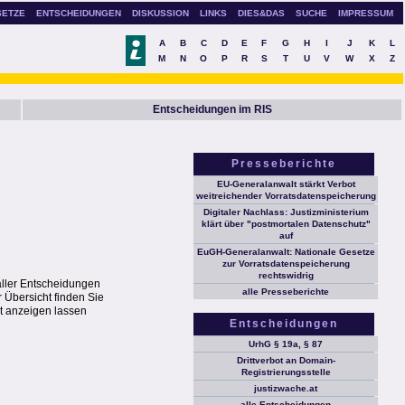
SETZE
ENTSCHEIDUNGEN
DISKUSSION
LINKS
DIES&DAS
SUCHE
IMPRESSUM
A
B
C
D
E
F
G
H
I
J
K
L
M
N
O
P
R
S
T
U
V
W
X
Z
Entscheidungen im RIS
Presseberichte
EU-Generalanwalt stärkt Verbot
weitreichender Vorratsdatenspeicherung
Digitaler Nachlass: Justizministerium
klärt über "postmortalen Datenschutz"
auf
EuGH-Generalanwalt: Nationale Gesetze
zur Vorratsdatenspeicherung
rechtswidrig
aller Entscheidungen
alle Presseberichte
 Übersicht finden Sie
t anzeigen lassen
Entscheidungen
UrhG § 19a, § 87
Drittverbot an Domain-
Registrierungsstelle
justizwache.at
alle Entscheidungen