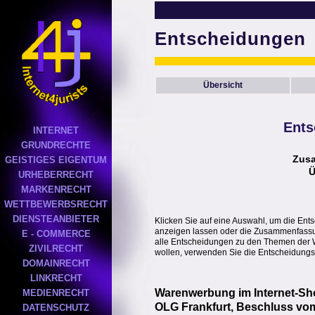
Entscheidungen
Übersicht
Ents
INTERNET
GRUNDRECHTE
Zus
GEISTIGES EIGENTUM
Ü
URHEBERRECHT
MARKENRECHT
WETTBEWERBSRECHT
DIENSTEANBIETER
Klicken Sie auf eine Auswahl, um die Ent
anzeigen lassen oder die Zusammenfassung
E - COMMERCE
alle Entscheidungen zu den Themen der 
ZIVILRECHT
wollen, verwenden Sie die Entscheidungs
DOMAINRECHT
LINKRECHT
Warenwerbung im Internet-S
MEDIENRECHT
OLG Frankfurt, Beschluss vom
DATENSCHUTZ