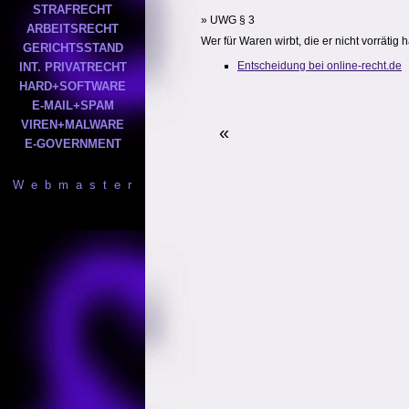
STRAFRECHT
» UWG § 3
ARBEITSRECHT
Wer für Waren wirbt, die er nicht vorrätig 
GERICHTSSTAND
Entscheidung bei online-recht.de
INT. PRIVATRECHT
HARD+SOFTWARE
E-MAIL+SPAM
VIREN+MALWARE
«
E-GOVERNMENT
W e b m a s t e r