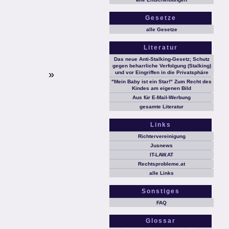
Gesetze
alle Gesetze
Literatur
Das neue Anti-Stalking-Gesetz; Schutz
gegen beharrliche Verfolgung (Stalking)
»
und vor Eingriffen in die Privatsphäre
"Mein Baby ist ein Star!" Zum Recht des
Kindes am eigenen Bild
Aus für E-Mail-Werbung
gesamte Literatur
Links
Richtervereinigung
Jusnews
IT-LAW.AT
Rechtsprobleme.at
alle Links
Sonstiges
FAQ
Glossar