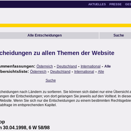
AKTUELLES
PRESSE
GE
Alle Entscheidungen
Suche
cheidungen zu allen Themen der Website
ammenfassungen:
-
-
-
Österreich
Deutschland
International
Alle
bersichtsliste:
-
-
-
Österreich
Deutschland
International
Alle
Suche
scheidungen nach Ländern zu sortieren. Sie können sich dabei nur eine Übersicht 
en der Entscheidungen; von dort gelangen Sie jeweils auf den Volltext. In dieser
Website. Wenn Sie sich nur die Entscheidungen zu einem bestimmten Rechtsgebie
abfrage im entsprechenden Kapitel.
hop
 30.04.1998, 6 W 58/98