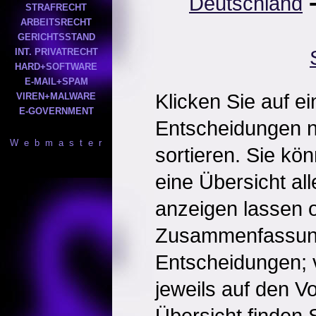
Deutschland
STRAFRECHT
ARBEITSRECHT
GERICHTSSTAND
INT. PRIVATRECHT
HARD+SOFTWARE
E-MAIL+SPAM
Klicken Sie auf e
VIREN+MALWARE
E-GOVERNMENT
Entscheidungen 
W e b m a s t e r
sortieren. Sie kö
eine Übersicht al
anzeigen lassen o
Zusammenfassun
Entscheidungen; 
jeweils auf den Vol
Übersicht finden S