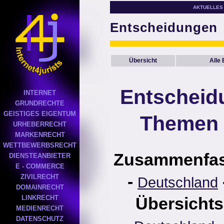
AKTUELLES
Entscheidungen
Übersicht
Alle
Entscheid
INTERNET
GRUNDRECHTE
GEISTIGES EIGENTUM
Themen 
URHEBERRECHT
MARKENRECHT
WETTBEWERBSRECHT
Zusammenfa
DIENSTEANBIETER
E - COMMERCE
-
ZIVILRECHT
Deutschland
DOMAINRECHT
LINKRECHT
Übersichts
MEDIENRECHT
DATENSCHUTZ