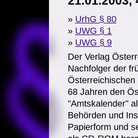
21.01.2003,
»
UrhG § 80
»
UWG § 1
»
UWG § 9
Der Verlag Österre
Nachfolger der fr
Österreichischen 
68 Jahren den Ös
"Amtskalender" al
Behörden und Inst
Papierform und se