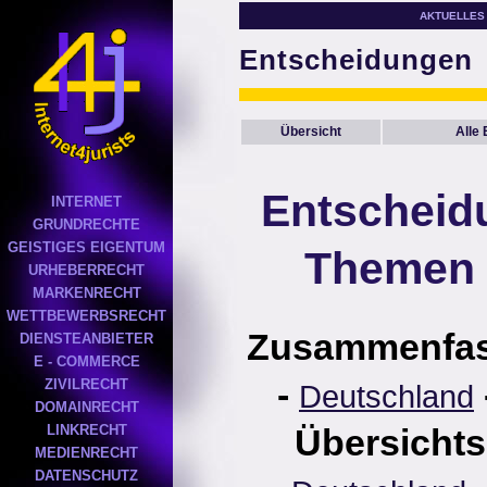
AKTUELLES
Entscheidungen
Übersicht
Alle
Entscheid
INTERNET
GRUNDRECHTE
GEISTIGES EIGENTUM
Themen 
URHEBERRECHT
MARKENRECHT
WETTBEWERBSRECHT
Zusammenfa
DIENSTEANBIETER
E - COMMERCE
-
ZIVILRECHT
Deutschland
DOMAINRECHT
LINKRECHT
Übersichts
MEDIENRECHT
DATENSCHUTZ