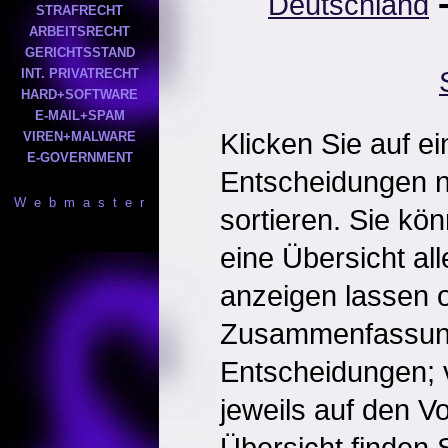
Deutschland
STRAFRECHT
ARBEITSRECHT
GERICHTSSTAND
INT. PRIVATRECHT
HARD+SOFTWARE
E-MAIL+SPAM
Klicken Sie auf e
VIREN+MALWARE
E-GOVERNMENT
Entscheidungen 
W e b m a s t e r
sortieren. Sie kö
eine Übersicht al
anzeigen lassen o
Zusammenfassun
Entscheidungen; 
jeweils auf den Vol
Übersicht finden S