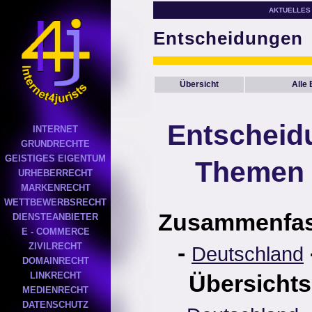
AKTUELLES
Entscheidungen
Übersicht
Alle
Entscheid
INTERNET
GRUNDRECHTE
GEISTIGES EIGENTUM
Themen 
URHEBERRECHT
MARKENRECHT
WETTBEWERBSRECHT
Zusammenfa
DIENSTEANBIETER
E - COMMERCE
-
ZIVILRECHT
Deutschland
DOMAINRECHT
LINKRECHT
Übersichts
MEDIENRECHT
DATENSCHUTZ