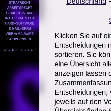
Deutschland
STRAFRECHT
ARBEITSRECHT
GERICHTSSTAND
INT. PRIVATRECHT
HARD+SOFTWARE
E-MAIL+SPAM
Klicken Sie auf e
VIREN+MALWARE
E-GOVERNMENT
Entscheidungen 
W e b m a s t e r
sortieren. Sie kö
eine Übersicht al
anzeigen lassen o
Zusammenfassun
Entscheidungen; 
jeweils auf den Vol
Übersicht finden S