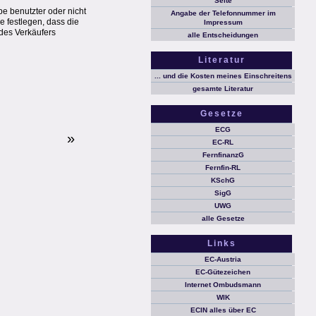
Seite
e benutzter oder nicht
Angabe der Telefonnummer im
 festlegen, dass die
Impressum
des Verkäufers
alle Entscheidungen
Literatur
... und die Kosten meines Einschreitens
gesamte Literatur
Gesetze
ECG
»
EC-RL
FernfinanzG
Fernfin-RL
KSchG
SigG
UWG
alle Gesetze
Links
EC-Austria
EC-Gütezeichen
Internet Ombudsmann
WIK
ECIN alles über EC