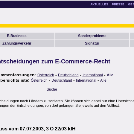
AKTUELLES
PRESSE
GE
E-Business
Sonderprobleme
Zahlungsverkehr
Signatur
tscheidungen zum E-Commerce-Recht
ammenfassungen:
-
-
-
Österreich
Deutschland
International
Alle
bersichtsliste:
-
-
-
Österreich
Deutschland
International
Alle
Suche
scheidungen nach Ländern zu sortieren. Sie können sich dabei nur eine Übersicht 
gen der Entscheidungen; von dort gelangen Sie jeweils auf den Volltext.
ss vom 07.07.2003, 3 O 22/03 kfH