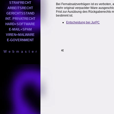
STRAFRECHT
Bei Fernabsatzverträgen ist es verboten,
ARBEITSRECHT
mehr original verpackter Ware ausgeschlo
Frist zur Ausübung des Rückgaberechts m
GERICHTSSTAND
bestimmt ist.
INT. PRIVATRECHT
Entscheidung bei JurPC
HARD+SOFTWARE
E-MAIL+SPAM
VIREN+MALWARE
E-GOVERNMENT
«
W e b m a s t e r