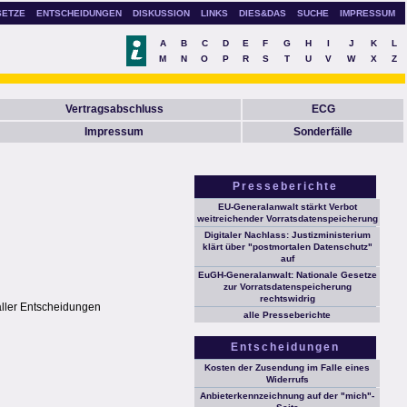
SETZE
ENTSCHEIDUNGEN
DISKUSSION
LINKS
DIES&DAS
SUCHE
IMPRESSUM
A
B
C
D
E
F
G
H
I
J
K
L
M
N
O
P
R
S
T
U
V
W
X
Z
Vertragsabschluss
ECG
Impressum
Sonderfälle
Presseberichte
EU-Generalanwalt stärkt Verbot
weitreichender Vorratsdatenspeicherung
Digitaler Nachlass: Justizministerium
klärt über "postmortalen Datenschutz"
auf
EuGH-Generalanwalt: Nationale Gesetze
zur Vorratsdatenspeicherung
rechtswidrig
aller Entscheidungen
alle Presseberichte
Entscheidungen
Kosten der Zusendung im Falle eines
Widerrufs
Anbieterkennzeichnung auf der "mich"-