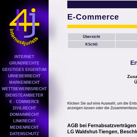
E-Commerce
Übersicht
KSchG
INTERNET
En
GRUNDRECHTE
GEISTIGES EIGENTUM
URHEBERRECHT
Zus
Ü
MARKENRECHT
WETTBEWERBSRECHT
DIENSTEANBIETER
E - COMMERCE
Klicken Sie auf eine Auswahl, um die Ent
anzeigen lassen oder die Zusammenfassun
ZIVILRECHT
DOMAINRECHT
LINKRECHT
AGB bei Fernabsatzverträgen
MEDIENRECHT
LG Waldshut-Tiengen, Beschlu
DATENSCHUTZ