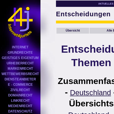
AKTUELLES
Entscheidungen
Übersicht
Alle
Entscheid
INTERNET
GRUNDRECHTE
GEISTIGES EIGENTUM
Themen 
URHEBERRECHT
MARKENRECHT
WETTBEWERBSRECHT
Zusammenfa
DIENSTEANBIETER
E - COMMERCE
-
ZIVILRECHT
Deutschland
DOMAINRECHT
Übersichts
LINKRECHT
MEDIENRECHT
DATENSCHUTZ