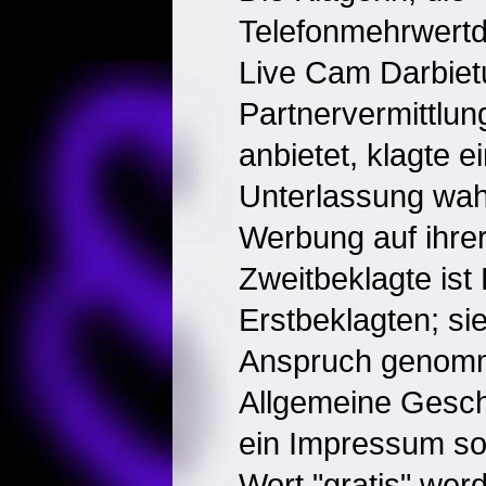
Telefonmehrwertd
Live Cam Darbie
Partnervermittlun
anbietet, klagte e
Unterlassung wah
Werbung auf ihrer
Zweitbeklagte ist
Erstbeklagten; sie
Anspruch genomm
Allgemeine Gesc
ein Impressum so
Wort "gratis" werd