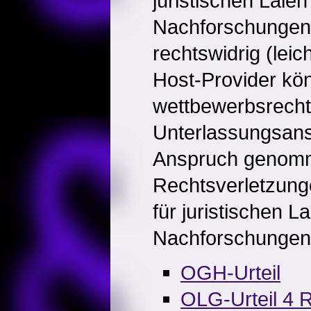
juristischen Laie
Nachforschungen 
rechtswidrig (leic
Host-Provider kö
wettbewerbsrecht
Unterlassungsans
Anspruch genom
Rechtsverletzung
für juristischen L
Nachforschungen 
OGH-Urteil
OLG-Urteil 4 