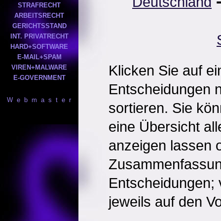
Deutschland
STRAFRECHT
ARBEITSRECHT
GERICHTSSTAND
INT. PRIVATRECHT
HARD+SOFTWARE
E-MAIL+SPAM
Klicken Sie auf e
VIREN+MALWARE
E-GOVERNMENT
Entscheidungen 
W e b m a s t e r
sortieren. Sie kö
eine Übersicht al
anzeigen lassen o
Zusammenfassun
Entscheidungen; 
jeweils auf den Vol