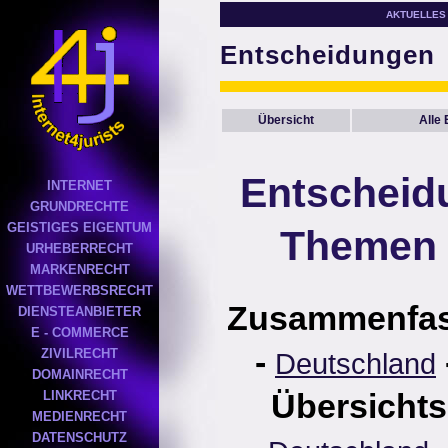
AKTUELLES
Entscheidungen
Übersicht
Alle
Entscheid
INTERNET
GRUNDRECHTE
GEISTIGES EIGENTUM
Themen 
URHEBERRECHT
MARKENRECHT
WETTBEWERBSRECHT
Zusammenfa
DIENSTEANBIETER
E - COMMERCE
-
ZIVILRECHT
Deutschland
DOMAINRECHT
Übersichts
LINKRECHT
MEDIENRECHT
DATENSCHUTZ