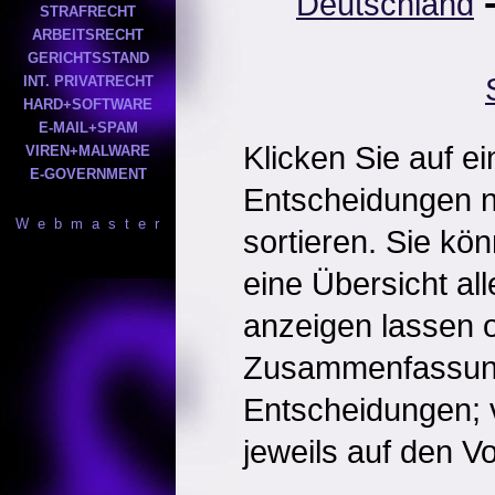
Deutschland
STRAFRECHT
ARBEITSRECHT
GERICHTSSTAND
INT. PRIVATRECHT
HARD+SOFTWARE
E-MAIL+SPAM
Klicken Sie auf e
VIREN+MALWARE
E-GOVERNMENT
Entscheidungen 
W e b m a s t e r
sortieren. Sie kö
eine Übersicht al
anzeigen lassen o
Zusammenfassun
Entscheidungen; 
jeweils auf den Vol