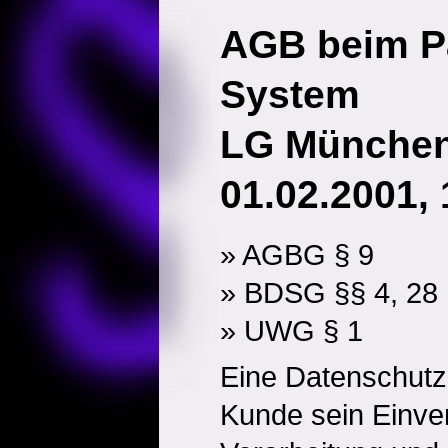
AGB beim P
System
LG München,
01.02.2001,
» AGBG § 9
» BDSG §§ 4, 28
» UWG § 1
Eine Datenschutzk
Kunde sein Einver