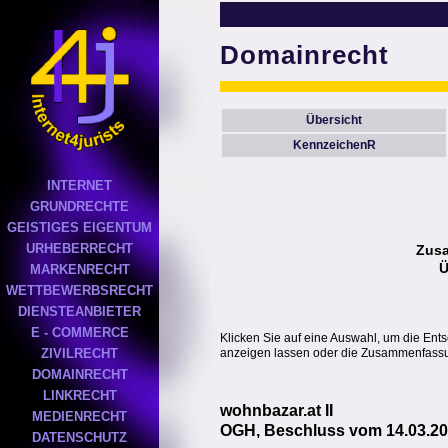
Domainrecht
Übersicht
KennzeichenR
INTERNET
GRUNDRECHTE
GEISTIGES EIGENTUM
URHEBERRECHT
Zus
Ü
MARKENRECHT
WETTBEWERBSRECHT
DIENSTEANBIETER
E - COMMERCE
Klicken Sie auf eine Auswahl, um die Ent
anzeigen lassen oder die Zusammenfassun
ZIVILRECHT
DOMAINRECHT
LINKRECHT
wohnbazar.at II
MEDIENRECHT
OGH, Beschluss vom 14.03.20
DATENSCHUTZ