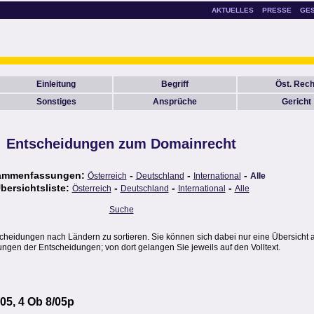
AKTUELLES
PRESSE
GE
Einleitung
Begriff
Öst. Rech
Sonstiges
Ansprüche
Gericht
Entscheidungen zum Domainrecht
ammenfassungen:
-
-
-
Österreich
Deutschland
International
Alle
bersichtsliste:
-
-
-
Österreich
Deutschland
International
Alle
Suche
scheidungen nach Ländern zu sortieren. Sie können sich dabei nur eine Übersicht 
gen der Entscheidungen; von dort gelangen Sie jeweils auf den Volltext.
05, 4 Ob 8/05p