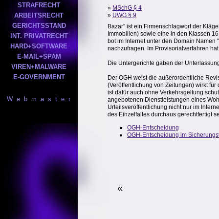
STRAFRECHT
»
MSchG § 4
ARBEITSRECHT
»
UWG § 9
GERICHTSSTAND
Bazar" ist ein Firmenschlagwort der Kläger
Immobilien) sowie eine in den Klassen 16 
INT. PRIVATRECHT
bot im Internet unter den Domain Namen
HARD+SOFTWARE
nachzufragen. Im Provisorialverfahren ha
E-MAIL+SPAM
Die Untergerichte gaben der Unterlassung
VIREN+MALWARE
E-GOVERNMENT
Der OGH weist die außerordentliche Revis
(Veröffentlichung von Zeitungen) wirkt f
ist dafür auch ohne Verkehrsgeltung schut
W e b m a s t e r
angebotenen Dienstleistungen eines Wohn
Urteilsveröffentlichung nicht nur im Inte
des Einzelfalles durchaus gerechtfertigt
OGH-Entscheidung
OGH-Entscheidung im Sicherungs
«