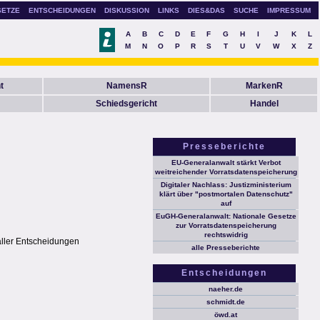
SETZE
ENTSCHEIDUNGEN
DISKUSSION
LINKS
DIES&DAS
SUCHE
IMPRESSUM
A
B
C
D
E
F
G
H
I
J
K
L
M
N
O
P
R
S
T
U
V
W
X
Z
t
NamensR
MarkenR
Schiedsgericht
Handel
Presseberichte
EU-Generalanwalt stärkt Verbot
weitreichender Vorratsdatenspeicherung
Digitaler Nachlass: Justizministerium
klärt über "postmortalen Datenschutz"
auf
EuGH-Generalanwalt: Nationale Gesetze
zur Vorratsdatenspeicherung
rechtswidrig
aller Entscheidungen
alle Presseberichte
Entscheidungen
naeher.de
schmidt.de
öwd.at