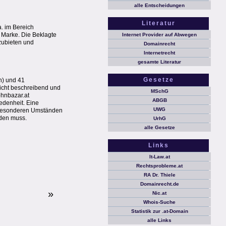
alle Entscheidungen
Literatur
a. im Bereich
e Marke. Die Beklagte
Internet Provider auf Abwegen
zubieten und
Domainrecht
Internetrecht
gesamte Literatur
Gesetze
n) und 41
nicht beschreibend und
MSchG
hnbazar.at
ABGB
edenheit. Eine
UWG
en besonderen Umständen
rden muss.
UrhG
alle Gesetze
Links
It-Law.at
Rechtsprobleme.at
RA Dr. Thiele
Domainrecht.de
»
Nic.at
Whois-Suche
Statistik zur .at-Domain
alle Links