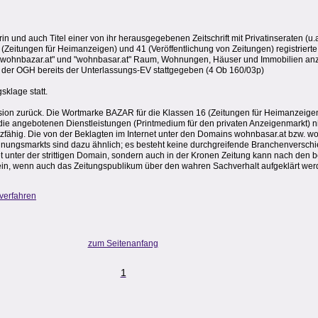
in und auch Titel einer von ihr herausgegebenen Zeitschrift mit Privatinseraten (u.
(Zeitungen für Heimanzeigen) und 41 (Veröffentlichung von Zeitungen) registriert
 "wohnbazar.at" und "wohnbasar.at" Raum, Wohnungen, Häuser und Immobilien an
t der OGH bereits der Unterlassungs-EV stattgegeben (4 Ob 160/03p)
sklage statt.
ion zurück. Die Wortmarke BAZAR für die Klassen 16 (Zeitungen für Heimanzeige
ür die angebotenen Dienstleistungen (Printmedium für den privaten Anzeigenmarkt) 
zfähig. Die von der Beklagten im Internet unter den Domains wohnbasar.at bzw. wo
ungsmarkts sind dazu ähnlich; es besteht keine durchgreifende Branchenverschi
rnet unter der strittigen Domain, sondern auch in der Kronen Zeitung kann nach d
 sein, wenn auch das Zeitungspublikum über den wahren Sachverhalt aufgeklärt we
verfahren
zum Seitenanfang
1