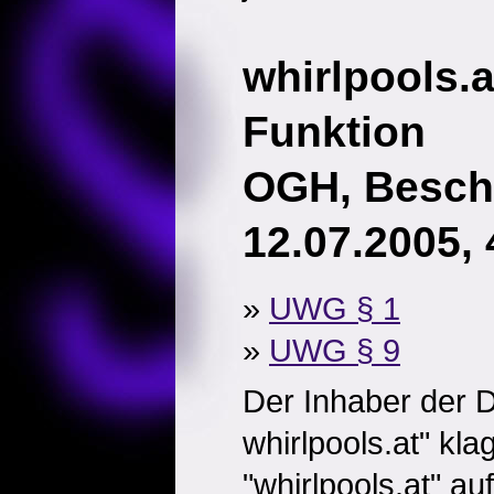
whirlpools.at
Funktion
OGH, Besch
12.07.2005,
»
UWG § 1
»
UWG § 9
Der Inhaber der 
whirlpools.at" kl
"whirlpools.at" a