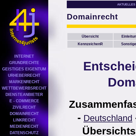
AKTUELLES
Domainrecht
Übersicht
Einleitu
KennzeichenR
Sonstig
INTERNET
Entsche
GRUNDRECHTE
GEISTIGES EIGENTUM
URHEBERRECHT
Doma
MARKENRECHT
WETTBEWERBSRECHT
DIENSTEANBIETER
Zusammenfa
E - COMMERCE
ZIVILRECHT
DOMAINRECHT
-
Deutschland
LINKRECHT
MEDIENRECHT
Übersichts
DATENSCHUTZ