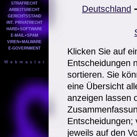
STRAFRECHT
Deutschland
ARBEITSRECHT
GERICHTSSTAND
INT. PRIVATRECHT
HARD+SOFTWARE
E-MAIL+SPAM
VIREN+MALWARE
E-GOVERNMENT
Klicken Sie auf e
Entscheidungen 
W e b m a s t e r
sortieren. Sie kö
eine Übersicht al
anzeigen lassen o
Zusammenfassun
Entscheidungen; 
jeweils auf den Vol