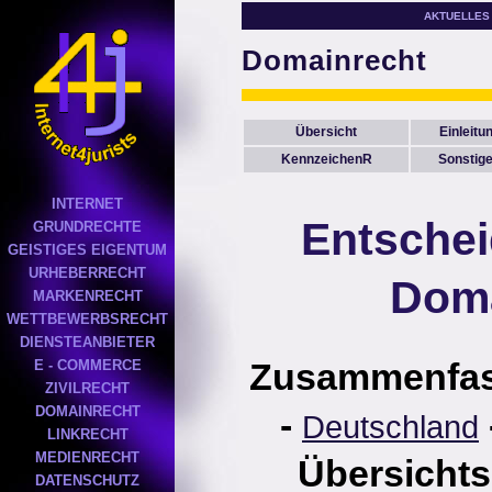
AKTUELLES
Domainrecht
Übersicht
Einleitu
KennzeichenR
Sonstig
INTERNET
Entsche
GRUNDRECHTE
GEISTIGES EIGENTUM
URHEBERRECHT
Doma
MARKENRECHT
WETTBEWERBSRECHT
DIENSTEANBIETER
Zusammenfa
E - COMMERCE
ZIVILRECHT
DOMAINRECHT
-
Deutschland
LINKRECHT
MEDIENRECHT
Übersichts
DATENSCHUTZ