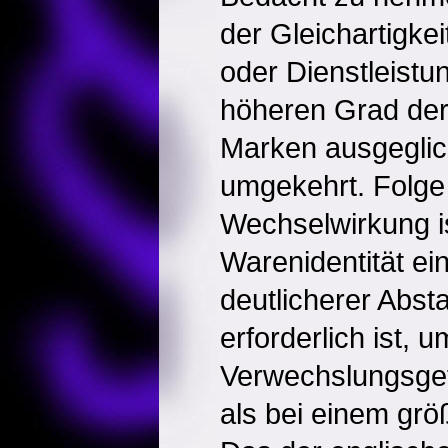
der Gleichartigke
oder Dienstleistu
höheren Grad der 
Marken ausgegli
umgekehrt. Folge
Wechselwirkung is
Warenidentität ei
deutlicherer Abst
erforderlich ist, u
Verwechslungsgef
als bei einem gr