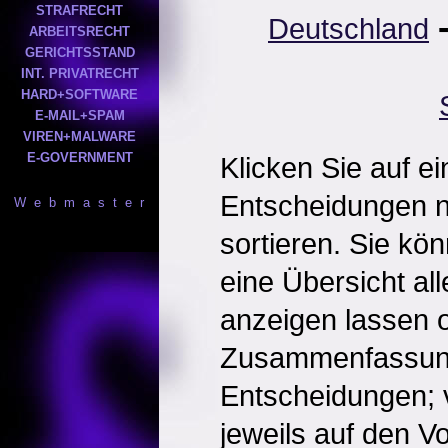
STRAFRECHT
Deutschland
ARBEITSRECHT
GERICHTSSTAND
INT. PRIVATRECHT
HARD+SOFTWARE
E-MAIL+SPAM
VIREN+MALWARE
E-GOVERNMENT
Klicken Sie auf e
Entscheidungen 
W e b m a s t e r
sortieren. Sie kö
eine Übersicht al
anzeigen lassen o
Zusammenfassun
Entscheidungen; 
jeweils auf den Vol