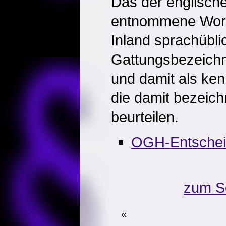
Das der englisch
entnommene Wort 
Inland sprachübli
Gattungsbezeichn
und damit als ken
die damit bezeic
beurteilen.
OGH-Entsche
zum S
«