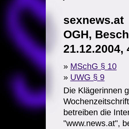
sexnews.at
OGH, Besch
21.12.2004,
»
MSchG § 10
»
UWG § 9
Die Klägerinnen 
Wochenzeitschri
betreiben die Inte
"www.news.at", b