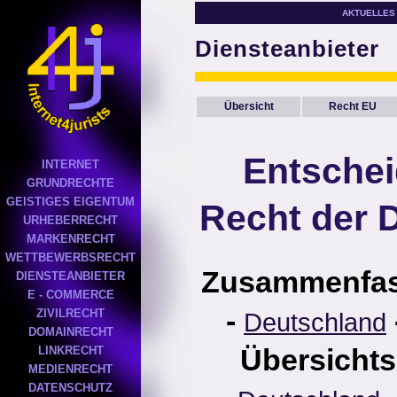
AKTUELLES
Diensteanbieter
Übersicht
Recht EU
Entsche
INTERNET
GRUNDRECHTE
GEISTIGES EIGENTUM
Recht der 
URHEBERRECHT
MARKENRECHT
WETTBEWERBSRECHT
Zusammenfa
DIENSTEANBIETER
E - COMMERCE
-
ZIVILRECHT
Deutschland
DOMAINRECHT
Übersichts
LINKRECHT
MEDIENRECHT
DATENSCHUTZ