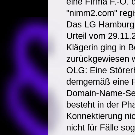
eine Firma F.-O. 
"nimm2.com" regis
Das LG Hamburg w
Urteil vom 29.11.
Klägerin ging in B
zurückgewiesen 
OLG: Eine Störer
demgemäß eine Pr
Domain-Name-Ser
besteht in der Ph
Konnektierung ni
nicht für Fälle so