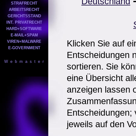
Deutschland
STRAFRECHT
ARBEITSRECHT
GERICHTSSTAND
INT. PRIVATRECHT
HARD+SOFTWARE
E-MAIL+SPAM
Klicken Sie auf e
VIREN+MALWARE
E-GOVERNMENT
Entscheidungen 
W e b m a s t e r
sortieren. Sie kö
eine Übersicht al
anzeigen lassen o
Zusammenfassun
Entscheidungen; 
jeweils auf den Vol