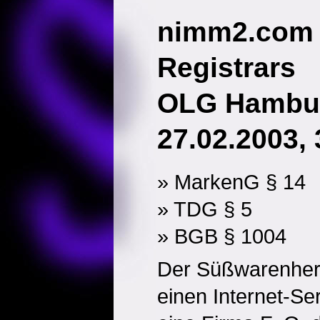
nimm2.com 
Registrars
OLG Hambur
27.02.2003, 
» MarkenG § 14
» TDG § 5
» BGB § 1004
Der Süßwarenhers
einen Internet-Ser