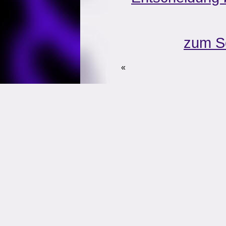
zum S
«