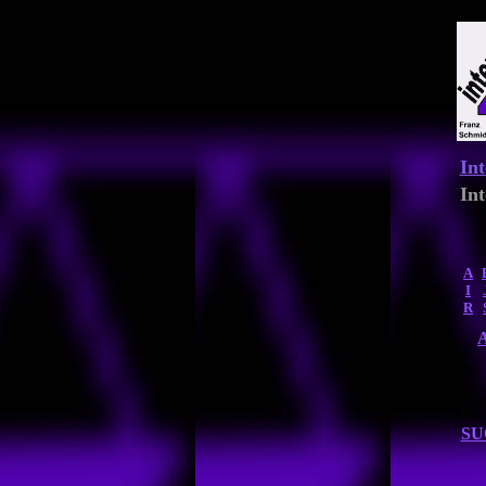
Int
In
A
I
R
SU