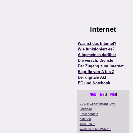
Internet
Was ist das Internet?
Wie funktioniert es?
Allgemeines darüber
Die versch. Dienste
Der Zugang zum Internet
Begriffe von A bis Z
Der digitale Akt
PC und Notebook
EuGH: Gerichtsstand UrhR
unken.at
Personenfoto
hotel.eu
Trick 87b ?
Wertersatz bei Widerruf