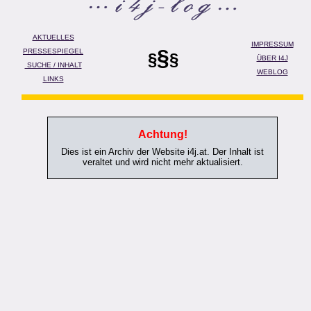
AKTUELLES
IMPRESSUM
§
PRESSESPIEGEL
§
§
ÜBER I4J
SUCHE / INHALT
WEBLOG
LINKS
Achtung!
Dies ist ein Archiv der Website i4j.at. Der Inhalt ist
veraltet und wird nicht mehr aktualisiert.