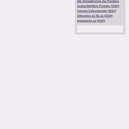
Die Vorratsbüchse der Pandora
Auskunftspflicht Provider (OGH)
Internet-Videorekorder (BGH)
Drittverbot an Nic.at (OGH)
justizwache.at (OGH)